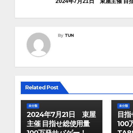
投
2024年7月21日 束屋主催 
稿
ナ
By
TUN
ビ
ゲ
ー
シ
ョ
Related Post
ン
未分類
未分類
2024年7月21日 束屋
目指
主催 目指せ総使用量
10
100万発サバゲー！盛
TA8