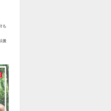
分も
以後