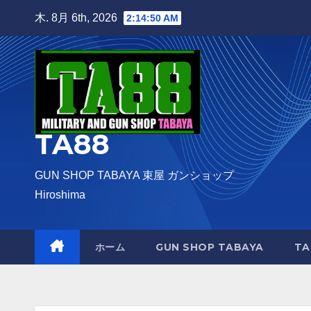
Skip
木. 8月 6th, 2026
2:14:51 AM
to
content
TA88
GUN SHOP TABAYA 束屋 ガンショップ
Hiroshima
ホーム
GUN SHOP TABAYA
TA