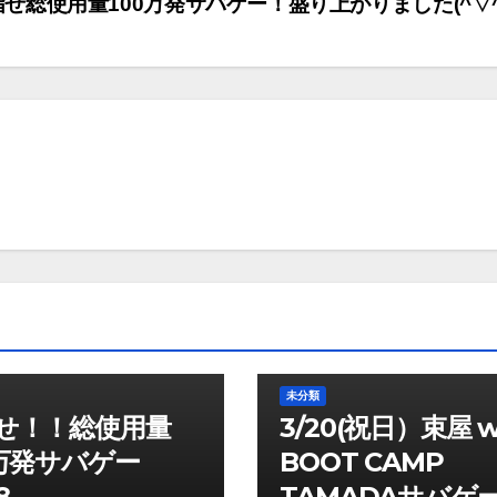
目指せ総使用量100万発サバゲー！盛り上がりました(^▽^
未分類
せ！！総使用量
3/20(祝日）束屋 w
0万発サバゲー
BOOT CAMP
8
TAMADAサバ