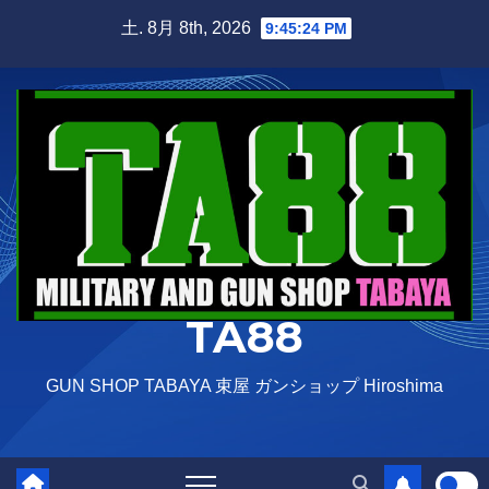
Skip
土. 8月 8th, 2026
9:45:25 PM
to
content
TA88
GUN SHOP TABAYA 束屋 ガンショップ Hiroshima